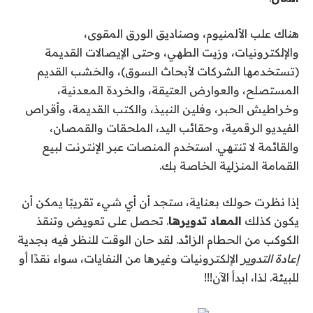
هناك علب الألمنيوم، وصناديق الورق المقوى،
والإلكترونيات، وزيت الطهي، وحتى الإيصالات القديمة
(تستخدمها الشركات لأبحاث السوق)، والخشب القديم
المستصلح، والعوارض العتيقة، والخردة المعدنية،
وخراطيش الحبر، وفلين النبيذ، والكتب القديمة، وأقراص
الفيديو الرقمية، وحقائب اليد، الملحقات والقمصان،
والقائمة لا تنتهي. استخدم المنصات عبر الإنترنت لبيع
القمامة المنزلية الخاصة بك.
إذا نظرت حولك بعناية، ستجد أن أي شيء تقريبًا يمكن أن
يكون كذلك
المعاد تدويرها
. تحصل على تعويض وتنقذ
الكوكب من الحطام الزائد. لقد حان الوقت للنظر فيه بجدية
إعادة التدوير
الإلكترونيات وغيرها من النفايات، سواء نقدًا أو
للبيئة. لذا، ابدأ الآن!!!