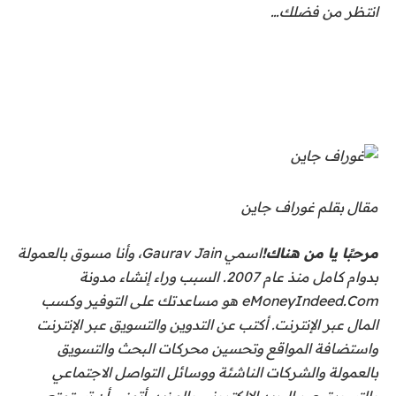
انتظر من فضلك…
مقال بقلم غوراف جاين
مرحبًا يا من هناك!
اسمي Gaurav Jain، وأنا مسوق بالعمولة
بدوام كامل منذ عام 2007. السبب وراء إنشاء مدونة
eMoneyIndeed.Com هو مساعدتك على التوفير وكسب
المال عبر الإنترنت. أكتب عن التدوين والتسويق عبر الإنترنت
واستضافة المواقع وتحسين محركات البحث والتسويق
بالعمولة والشركات الناشئة ووسائل التواصل الاجتماعي
والتسويق عبر البريد الإلكتروني والمزيد. أتمنى أن تستمتع