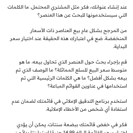
عند إنشاء عنوانك، فكر مثل المشتري المحتمل. ما الكلمات
التي سيستخدمونها للبحث عن هذا العنصر؟
من المرجح بشكل عام بيع العناصر ذات الأسعار
المنخفضة. ضع في اعتبارك هذه الحقيقة عند اختيار سعر
البداية.
قم بإجراء بحث حول العنصر الذي تحاول بيعه. ما هو
متوسط ​​سعر البيع للسلع المماثلة؟ ما الوصف الذي تم
بيعه بشكل أفضل؟ ما هي الكلمات الرئيسية التي تم
استخدامها في عناوين القوائم المباعة؟
استخدم برنامج التدقيق الإملائي في قائمتك لضمان عدم
استفادة أي شخص من الأخطاء الإملائية.
فكر في خفض قائمتك ببضعة سنتات. يمكن أن يؤدي
اختيار سعر القائمة البالغ 14.99 جنيهًا إسترلينيًا بدلاً من