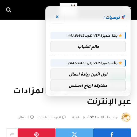
×
توصيات :
باقة متميزة VIP (كود: AA86842):
عالم الشباب
الرئيسية
»
كيفية كسب المال من المزادات عبر الإنترنت
باقة متميزة VIP (كود: AA38045):
اول اثنين ريادة اعمال
ثقافة المال
مشاركة ارباح ادسنس
كيفية كسب المال من المزادات
عبر الإنترنت
بواسطة
18 أبريل، 2024
rm7
لا توجد تعليقات
8 دقائق