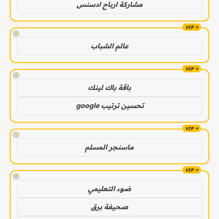
مشاركة ارباح ادسنس
!
عالم الشباب
!
باقة باك لينك
تحسين ترتيب google
!
ماسنجر المسلم
!
ضوء التعليمي
صحيفة برق