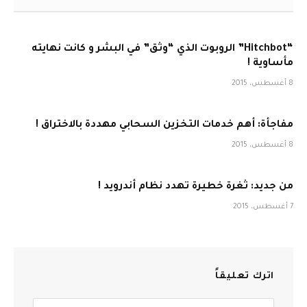
“Hitchbot” الروبوت الذي “وثق” في البشر و كانت نهايته
مأساوية !
8 أغسطس، 2015
مفاجأة: أهم خدمات التخزين السحابي مهددة بالاختراق !
8 أغسطس، 2015
من جديد: ثغرة خطيرة تهدد نظام أندرويد !
7 أغسطس، 2015
اترك تعليقاً