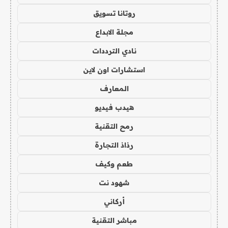
روتانا تسويق
مجلة الابداع
نادي الترددات
استشارات اون لاين
المعارف
هيدب فيديو
رمح التقنية
رذاذ التجارة
طعم وكيف
شهود نت
أركاني
مباشر التقنية