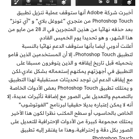
أخبرت شركة Adobe أنها ستوقف عملية تنزيل تطبيق
Photoshop Touch من متجري “غووغل بلاي” و “آي تونز”
بعد حذفه نهائيا من هذين المتجرين في الـ 28 من مايو من
هذا الشهر، و هو تحديدا يوم الخميس القادم.
أعلنت أدوبي أيضا بأنها ستوقف الدعم نهائيا بالنسبة
لتطبيق Photoshop Touch، إلا أن المستخدمين الذين قامو
بتحميله قبل تاريخ إيقافه و الذين يتوفرون مسبقا على
التطبيق في أجهزتهم يمكنهم إستعماله بشكل عادي،لكن
مع إيقاف الدعم لن توجد تحديثات مستقبلية لهذا التطبيق.
و يمتلك تطبيق Photoshop Touch بعض الأدوات الخاصة
بالتصميم والتعديل على الصور مع إضافة تأثيرات عديدة، إلا
أنه لا يمكن إعتباره بديلا حقيقيا لبرنامج “الفوتوشوب”
الخاص بالحاسوب أو سطح المكتب نظرا لكون هذا الأخير
يمتلك مجموعة كبيرة من الأدوات الإحترافية للتعديل على
الصور بكل دقة و إحترافية..وهذا ما يفتقر إليه تطبيق
Photoshop Touch.