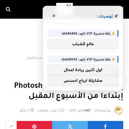
×
توصيات :
باقة متميزة VIP (كود: AA86842):
عالم الشباب
الرئيسية
»
إيقاف تطبيق Photoshop Touch إبتداءا من الأسبوع المقبل
باقة متميزة VIP (كود: AA38045):
اول اثنين ريادة اعمال
أخبار
مشاركة ارباح ادسنس
إيقاف تطبيق Photoshop Touch
إبتداءا من الأسبوع المقبل
بواسطة
23 مايو، 2015
rm7
لا توجد تعليقات
1 دقائق