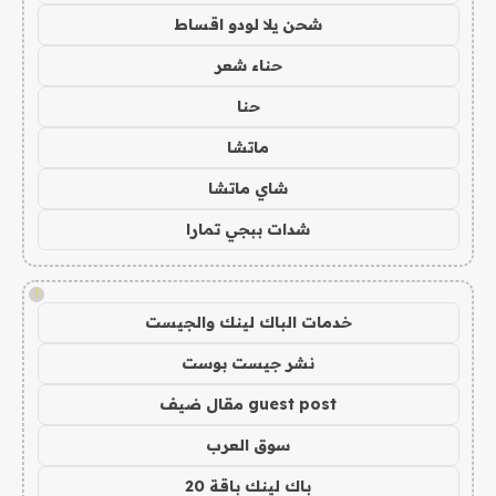
شحن يلا لودو اقساط
حناء شعر
حنا
ماتشا
شاي ماتشا
شدات ببجي تمارا
!
خدمات الباك لينك والجيست
نشر جيست بوست
guest post مقال ضيف
سوق العرب
باك لينك باقة 20