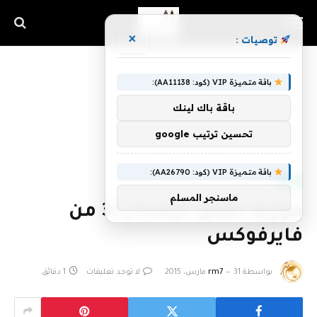
×
توصيات :
باقة متميزة VIP (كود: AA11138):
باقة باك لينك
تحسين ترتيب google
الرئيسية
»
موزيلا تطلق الإصدار 37 من فايرفوكس
باقة متميزة VIP (كود: AA26790):
أخبار
ماسنجر المسلم
موزيلا تطلق الإصدار 37 من
فايرفوكس
بواسطة
31 مارس، 2015
rm7
لا توجد تعليقات
1 دقائق