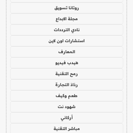
روتانا تسويق
مجلة الابداع
نادي الترددات
استشارات اون لاين
المعارف
هيدب فيديو
رمح التقنية
رذاذ التجارة
طعم وكيف
شهود نت
أركاني
مباشر التقنية