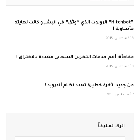
“Hitchbot” الروبوت الذي “وثق” في البشر و كانت نهايته
مأساوية !
8 أغسطس، 2015
مفاجأة: أهم خدمات التخزين السحابي مهددة بالاختراق !
8 أغسطس، 2015
من جديد: ثغرة خطيرة تهدد نظام أندرويد !
7 أغسطس، 2015
اترك تعليقاً