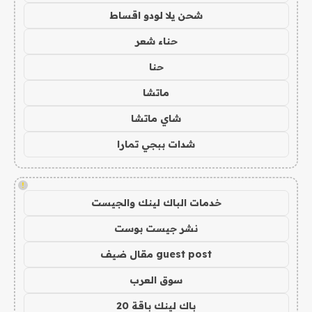
شحن يلا لودو اقساط
حناء شعر
حنا
ماتشا
شاي ماتشا
شدات ببجي تمارا
!
خدمات الباك لينك والجيست
نشر جيست بوست
guest post مقال ضيف
سوق العرب
باك لينك باقة 20