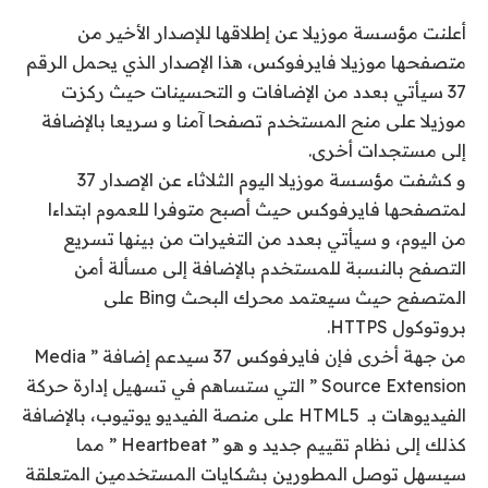
أعلنت مؤسسة موزيلا عن إطلاقها للإصدار الأخير من
متصفحها موزيلا فايرفوكس، هذا الإصدار الذي يحمل الرقم
37 سيأتي بعدد من الإضافات و التحسينات حيث ركزت
موزيلا على منح المستخدم تصفحا آمنا و سريعا بالإضافة
إلى مستجدات أخرى.
و كشفت مؤسسة موزيلا اليوم الثلاثاء عن الإصدار 37
لمتصفحها فايرفوكس حيث أصبح متوفرا للعموم ابتداءا
من اليوم، و سيأتي بعدد من التغيرات من بينها تسريع
التصفح بالنسبة للمستخدم بالإضافة إلى مسألة أمن
المتصفح حيث سيعتمد محرك البحث Bing على
بروتوكول HTTPS.
من جهة أخرى فإن فايرفوكس 37 سيدعم إضافة ” Media
Source Extension ” التي ستساهم في تسهيل إدارة حركة
الفيديوهات بـ HTML5 على منصة الفيديو يوتيوب، بالإضافة
كذلك إلى نظام تقييم جديد و هو ” Heartbeat ” مما
سيسهل توصل المطورين بشكايات المستخدمين المتعلقة