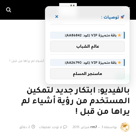
×
توصيات :
باقة متميزة VIP (كود: AA86842):
عالم الشباب
الرئيسية
»
بالفيديو: ابتكار جديد لتمكين المستخدم من رؤية أشياء لم يراها من قبل !
باقة متميزة VIP (كود: AA26790):
ماسنجر المسلم
VIDEO
بالفيديو: ابتكار جديد لتمكين
المستخدم من رؤية أشياء لم
يراها من قبل !
بواسطة
3 فبراير، 2015
rm7
لا توجد تعليقات
2 دقائق