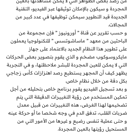
من رصد بعض الظواهر التي لا يمكن مشاهدتها بالعين
المجردة و سيكون بالإمكان توثيقها عبر الفيديو، التقنية
الجديدة قيد التطوير سيمكن توظيفها في عدد كبير من
المجالات.
و حسب تقرير عن قناة ” أورونيوز ” فإن مجموعة من
الباحثين من معهد ” ماساشوتسس ” للتكنولوجيا يعملون
على تطوير هذا النظام الجديد بالاعتماد على جهاز
مايكروسوكوب مضخم و الذي يقوم بتصوير بعض الحركات
التي لا يمكن للعين المجردة للبشر ملاحظتها، و في التجربة
يظهر كيف أن المجهر يستطيع رصد اهتزازات كأس زجاجي
بكل دقة من خلال نظام خاص.
و بعد تسجيل الفيديو يقوم برنامج خاص بتحليله من أجل
تمكين المستخدم من رؤية التغييرات الدقيقة التي يتم
تضخيمها لهذا الغرض، هذه التغييرات من قبيل معدل
ضربات القلب، تدفق الدم في وجه شخصا ما أو حركة عينه
و حتى عملية تنفس رضيع و غيرها من الأمور التي من
المستحيل رؤيتها بالعين المجردة.