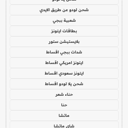
شحن لودو عن طريق الايدي
شعبية ببجي
بطاقات ايتونز
بلايستيشن ستور
شدات ببجي اقساط
ايتونز امريكي اقساط
ايتونز سعودي اقساط
شحن يلا لودو اقساط
حناء شعر
حنا
ماتشا
شاي ماتشا