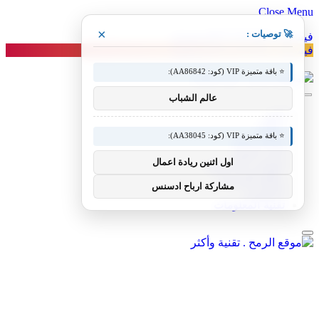
Close Menu
×
🚀 توصيات :
فيسبوك
X (Twitter)
الانستغرام
فيسبوك
X (Twitter)
الانستغرام
⭐ باقة متميزة VIP (كود: AA86842):
عالم الشباب
أخبار
مقالات
⭐ باقة متميزة VIP (كود: AA38045):
مقالات فنية
أخبار التقنية
اول اثنين ريادة اعمال
الهواتف المحمولة
مواقع إلكترونية
مشاركة ارباح ادسنس
تكنولوجيا
تقنية المعلومات