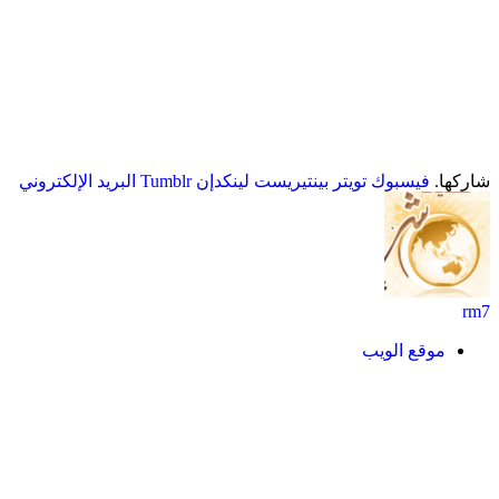
شاركها.
فيسبوك
تويتر
بينتيريست
لينكدإن
Tumblr
البريد الإلكتروني
rm7
موقع الويب