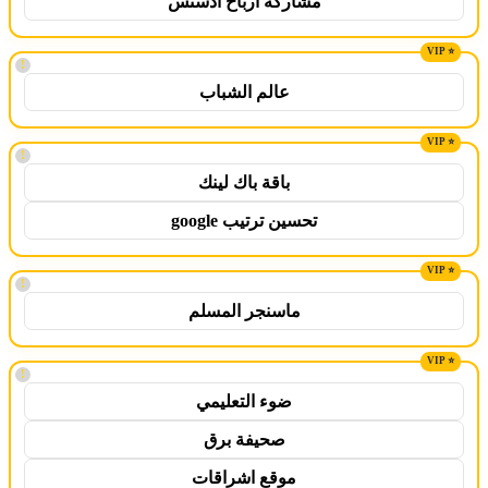
مشاركة ارباح ادسنس
!
عالم الشباب
!
باقة باك لينك
تحسين ترتيب google
!
ماسنجر المسلم
!
ضوء التعليمي
صحيفة برق
موقع اشراقات