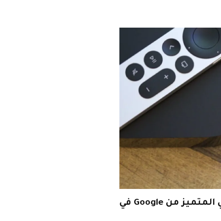
يتوفر خصم 25% على برنامج البث التلفزيوني المتميز من Google في