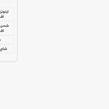
ايتونز
اق
شحن يل
اق
ح
شاي 