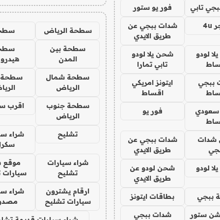
جي تابي
فور يو ستور
4u
شدات ببجي عن
سطحة الرياض
سطح
طريق الايدي
سطحة بين
سطح
ا لودو
شحن يلا لودو
المدن
هيدرو
ساط
تابي تمارا
سطحة شمال
سطحة 
 ببجي
ايتونز امريكي
الرياض
الري
ساط
اقساط
سطحة جنوب
اقرب س
 سعودي
فور يو
الرياض
ساط
تشليح
شراء سي
شدات
شدات ببجي عن
سكرا
جي
طريق الايدي
شراء سيارات
موقع ش
ا لودو
شحن لودو عن
تشليح
سيارات 
طريق الايدي
ارقام يشترون
شراء سي
 ببجي
بطاقات ايتونز
سيارات تشليح
مصدو
شن ستور
شدات ببجي
شراء سيارات قديمة تشلي