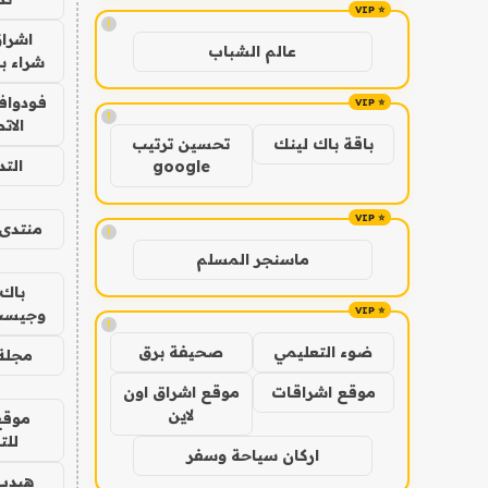
!
اشراق
عالم الشباب
شراء با
فودوافو
!
الات
باقة باك لينك
تحسين ترتيب
الت
google
منتدى 
!
ماسنجر المسلم
باك 
وجيست
!
ضوء التعليمي
صحيفة برق
مجلة 
موقع اشراقات
موقع اشراق اون
لاين
موقع
للت
اركان سياحة وسفر
هيدب