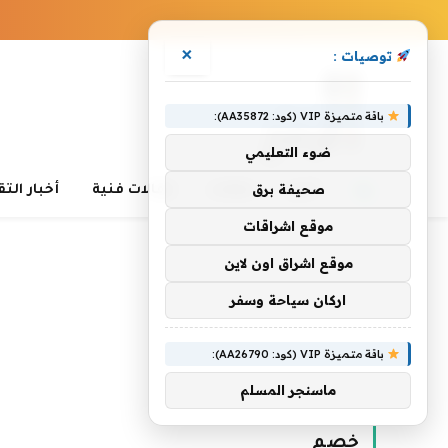
×
توصيات :
باقة متميزة VIP (كود: AA35872):
ضوء التعليمي
صحيفة برق
أخبار
مقالات
مقالات فنية
أخبار الت
موقع اشراقات
موقع اشراق اون لاين
اركان سياحة وسفر
باقة متميزة VIP (كود: AA26790):
الرئيسية
»
خصم
ماسنجر المسلم
خصم