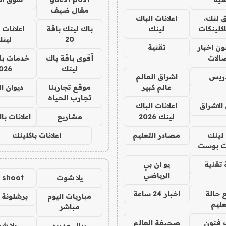
مقال ضيف
 لنك،
اعلانات الباك
كلينكات
لينك
باك لينك باقة
اعلانات 
20
لين
ن اخبار
تقنية
صالات
أقوى باقة باك
خدمات با
لينك
026
دريس
اشراق العالم
عالم كبير
موقع تجاربنا
ديوان ا
تجارب الحياه
الاشراق
اعلانات الباك
لينك 2026
مشاريع
اعلانات ب
لينك
مصادر التعليم
اعلانات باكلينك
 بوست
تقنية
يو ان بي
الرياضي
يلا شوت
a shoot
 حالة
اخبار 24 ساعة
مباريات اليوم
برشلونة 
عليم
مباشر
 فنون
صحيفة العالم
ريال مدريد
يلا ش