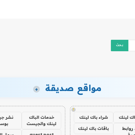
مواقع صديقة
+
!
اك لينك
شراء باك لينك
خدمات الباك
نشر ج
لينك والجيست
بوس
روابط
باقات باك لينك
ية
guest post
سوق ال