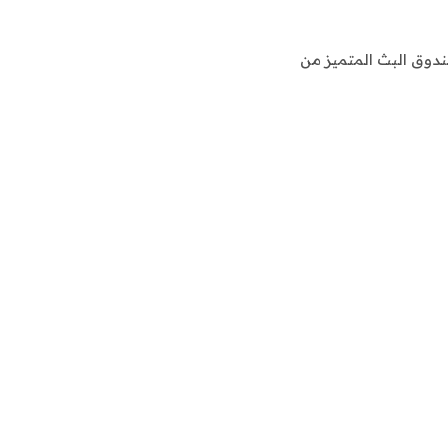
ة أندرويدGoogle TV Streamer 4K هو صندوق البث المتميز من