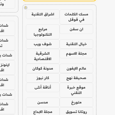
وتر
!
مسك الكلمات
اشراق التقنية
في قوقل
شدات
ان سفن
مرابع
اق
التكنولوجيا
شدات
خيال التقنية
شوف ويب
تم
مجلة الاسهم
الشرقية
شدات بب
الاقتصادية
ايتونز
عالم الايفون
مدونة كوكان
اق
صحيفة نهج
كار نيوز
شدات
اق
موقع خبرة
أناقة أنثى
التقني
شدات بب
متورخ
مدسن
شدات
اق
روتانا تسويق
مجلة الابداع