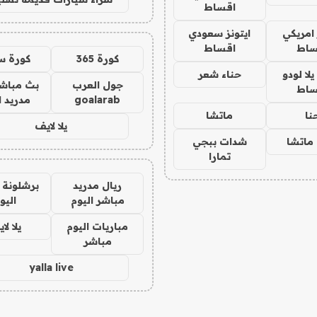
اقساط
 امريكي
ايتونز سعودي
ساط
اقساط
كورة 365
كورة س
ا لودو
حناء شعر
جول العرب
بث مباشر
ساط
goalarab
مدريد ا
نا
ماتشا
يلا لايف
ماتشا
شدات ببجي
تمارا
ريال مدريد
برشلونة 
مباشر اليوم
اليو
مباريات اليوم
يلا لا
مباشر
yalla live