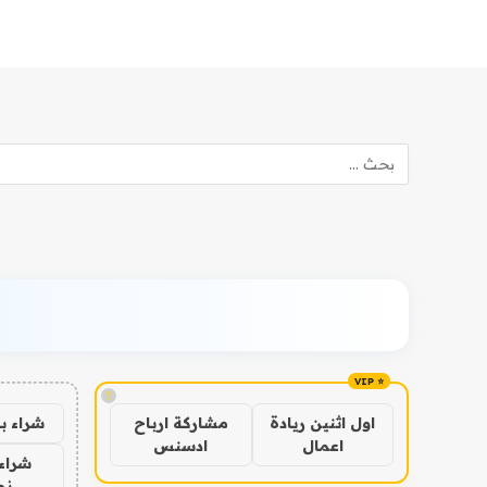
!
شراء ب
اول اثنين ريادة
مشاركة ارباح
اعمال
ادسنس
شراء 
نص