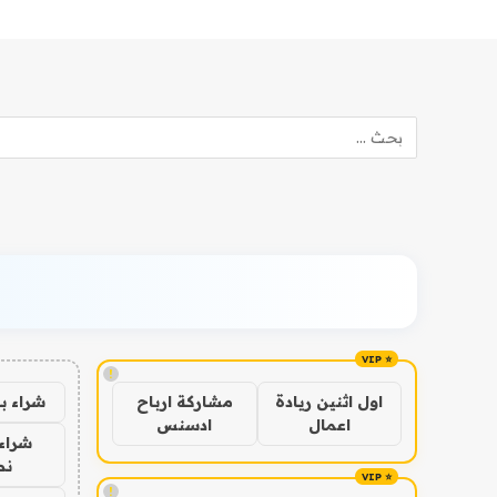
!
شراء ب
اول اثنين ريادة
مشاركة ارباح
اعمال
ادسنس
شراء 
نص
!