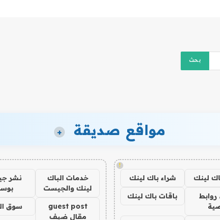
مواقع صديقة
+
!
اك لينك
شراء باك لينك
خدمات الباك
نشر ج
لينك والجيست
بوس
روابط
باقات باك لينك
ية
guest post
سوق ال
مقال ضيف