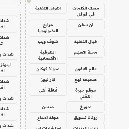
!
مسك الكلمات
اشراق التقنية
في قوقل
شدات
ان سفن
مرابع
اق
التكنولوجيا
شدات
خيال التقنية
شوف ويب
تم
مجلة الاسهم
الشرقية
شدات بب
الاقتصادية
ايتونز
عالم الايفون
مدونة كوكان
اق
صحيفة نهج
كار نيوز
شدات
اق
موقع خبرة
أناقة أنثى
التقني
شدات بب
متورخ
مدسن
شدات
اق
روتانا تسويق
مجلة الابداع
شدات بب
نادي الترددات
استشارات اون