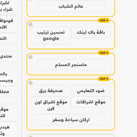
اشراق
عالم الشباب
شراء با
فودوافو
!
الات
باقة باك لينك
تحسين ترتيب
الت
google
منتدى 
!
ماسنجر المسلم
باك 
وجيست
!
ضوء التعليمي
صحيفة برق
مجلة 
موقع اشراقات
موقع اشراق اون
لاين
موقع
للت
اركان سياحة وسفر
هيدب
وتر