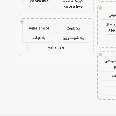
كورة لايف -
koora live
koora live
!
يتي
!
 ريال
يلا شوت
yalla shoot
ليوم
يلا شوت زون
يلا لايف
yalla live
!
مباشر
م
يف