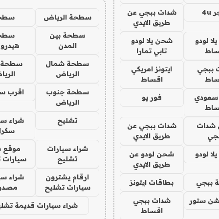
4u
شدات ببجي عن
سطحة الرياض
سطح
طريق الايدي
سطحة بين
سطح
ا لودو
شحن يلا لودو
المدن
هيدرو
ساط
تابي تمارا
سطحة شمال
سطحة 
 ببجي
ايتونز امريكي
الرياض
الري
ساط
اقساط
سطحة جنوب
اقرب س
 سعودي
فور يو
الرياض
ساط
تشليح
شراء سي
شدات
شدات ببجي عن
سكرا
جي
طريق الايدي
شراء سيارات
موقع ش
ا لودو
شحن لودو عن
تشليح
سيارات 
طريق الايدي
ارقام يشترون
شراء سي
 ببجي
بطاقات ايتونز
سيارات تشليح
مصدو
شن ستور
شدات ببجي
شراء سيارات قديمة تشلي
اقساط