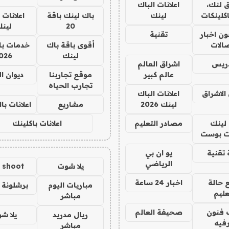
 لنك،
اعلانات الباك
كلينكات
لينك
باك لينك باقة
اعلانات 
20
لين
ن اخبار
تقنية
صالات
أقوى باقة باك
خدمات با
لينك
026
دريس
اشراق العالم
عالم كبير
موقع تجاربنا
ديوان ا
تجارب الحياه
الاشراق
اعلانات الباك
لينك 2026
مشاريع
اعلانات ب
لينك
مصادر التعليم
اعلانات باكلينك
 بوست
تقنية
يو ان بي
الرياضي
يلا شوت
a shoot
 حالة
اخبار 24 ساعة
مباريات اليوم
برشلونة 
عليم
مباشر
 فنون
صحيفة العالم
ريال مدريد
يلا ش
فيه
مباشر