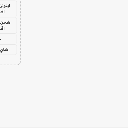
ايتونز
اق
شحن يل
اق
ح
شاي 