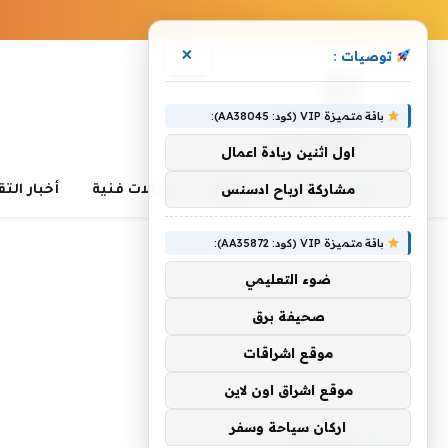
×
توصيات :
باقة متميزة VIP (كود: AA38045):
اول اثنين ريادة اعمال
مشاركة ارباح ادسنس
أخبار
مقالات
مقالات فنية
أخبار الت
باقة متميزة VIP (كود: AA35872):
ضوء التعليمي
صحيفة برق
موقع اشراقات
الرئيسية
»
بمهاراتك
موقع اشراق اون لاين
اركان سياحة وسفر
بمهاراتك