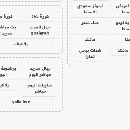
 امريكي
ايتونز سعودي
ساط
اقساط
كورة 365
كورة س
ا لودو
حناء شعر
جول العرب
بث مباشر
ساط
goalarab
مدريد ا
نا
ماتشا
يلا لايف
ماتشا
شدات ببجي
تمارا
ريال مدريد
برشلونة 
مباشر اليوم
اليو
مباريات اليوم
يلا لا
مباشر
yalla live