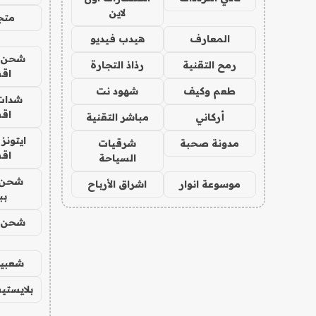
لاين
متجر 
المعارف
هيدب فيديو
شحن يل
رمح التقنية
رذاذ التجارة
اق
طعم وكيف
شهود نت
شدات
اق
أركاني
مباشر التقنية
ايتونز
مدونة صحبة
شرقيات
اق
السياحة
شحن 
موسوعة انوار
اشراق الأرباح
بب
شحن يل
شعبية
بلايستي