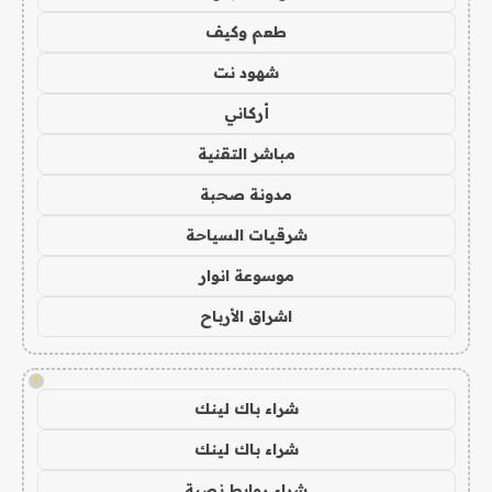
طعم وكيف
شهود نت
أركاني
مباشر التقنية
مدونة صحبة
شرقيات السياحة
موسوعة انوار
اشراق الأرباح
!
شراء باك لينك
شراء باك لينك
شراء روابط نصية