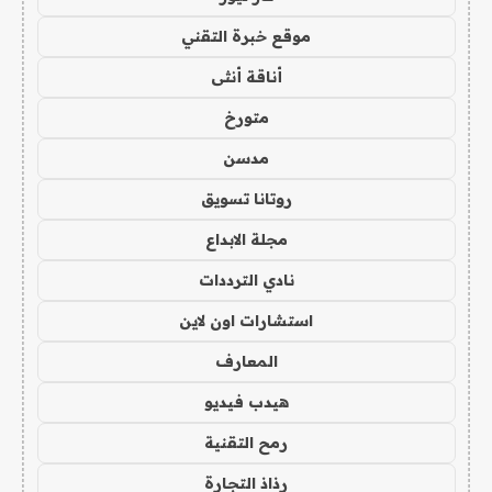
موقع خبرة التقني
أناقة أنثى
متورخ
مدسن
روتانا تسويق
مجلة الابداع
نادي الترددات
استشارات اون لاين
المعارف
هيدب فيديو
رمح التقنية
رذاذ التجارة