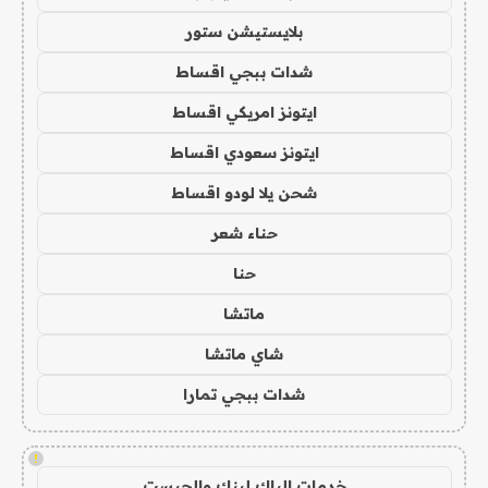
بلايستيشن ستور
شدات ببجي اقساط
ايتونز امريكي اقساط
ايتونز سعودي اقساط
شحن يلا لودو اقساط
حناء شعر
حنا
ماتشا
شاي ماتشا
شدات ببجي تمارا
!
خدمات الباك لينك والجيست