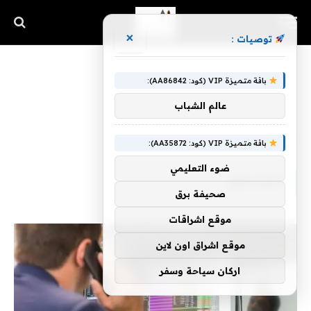
×
توصيات :
باقة متميزة VIP (كود: AA86842):
عالم الشباب
الرئيسية
»
المبتدئون
باقة متميزة VIP (كود: AA35872):
ضوء التعليمي
المبتدئون
صحيفة برق
موقع اشراقات
موقع اشراق اون لاين
اركان سياحة وسفر