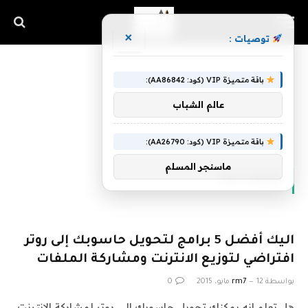
×
توصيات :
باقة متميزة VIP (كود: AA86842):
عالم الشباب
الرئيسية
»
Software
باقة متميزة VIP (كود: AA26790):
ماسنجر المسلم
SOFTWARE
اليك أفضل 5 برامج لتحويل حاسوبك إلى روتر
افتراضي لتوزيع الانترنت ومشاركة الملفات
بواسطة
12 مايو، 2015
rm7
0
هل تعلم انه يمكنك تحويل حاسوبك إلى روتر لمشاركة الانترنت