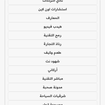
نادي الترددات
استشارات اون لاين
المعارف
هيدب فيديو
رمح التقنية
رذاذ التجارة
طعم وكيف
شهود نت
أركاني
مباشر التقنية
مدونة صحبة
شرقيات السياحة
موسوعة انوار