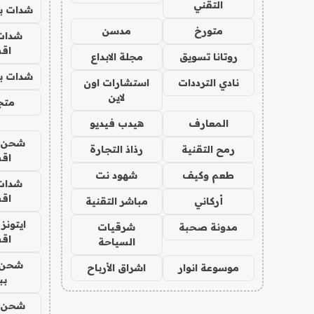
التقني
شدات بب
متورخ
مدسن
شدات
اق
روتانا تسويق
مجلة الابداع
شدات بب
نادي الترددات
استشارات اون
لاين
متجر 
المعارف
هيدب فيديو
شحن يل
رمح التقنية
رذاذ التجارة
اق
طعم وكيف
شهود نت
شدات
اق
أركاني
مباشر التقنية
ايتونز
مدونة صحبة
شرقيات
اق
السياحة
شحن 
موسوعة انوار
اشراق الأرباح
بب
شحن يل