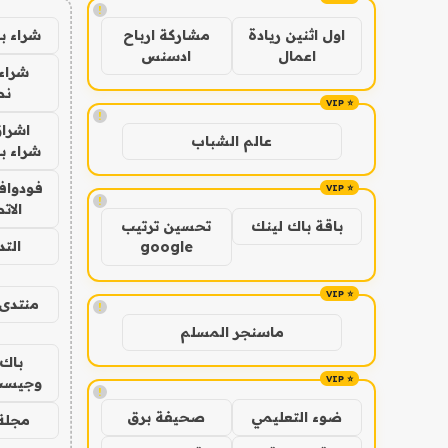
!
شراء ب
اول اثنين ريادة
مشاركة ارباح
اعمال
ادسنس
شراء 
نص
!
اشراق
عالم الشباب
شراء با
فودوافو
!
الات
باقة باك لينك
تحسين ترتيب
الت
google
منتدى 
!
ماسنجر المسلم
باك 
وجيست
!
ضوء التعليمي
صحيفة برق
مجلة 