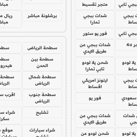
جي تابي
متجر تقسيط
مباش
 ببجي
شدات ببجي
برشلونة مباشر
ريال م
ساط
تمارا
مباش
جي تابي
فور يو ستور
4u
شدات ببجي عن
سطحة الرياض
سطح
طريق الايدي
سطحة بين
سطح
ا لودو
شحن يلا لودو
المدن
هيدرو
ساط
تابي تمارا
سطحة شمال
سطحة 
 ببجي
ايتونز امريكي
الرياض
الري
ساط
اقساط
سطحة جنوب
اقرب س
 سعودي
فور يو
الرياض
ساط
تشليح
شراء سي
شدات
شدات ببجي عن
سكرا
جي
طريق الايدي
شراء سيارات
موقع ش
ا لودو
شحن لودو عن
تشليح
سيارات 