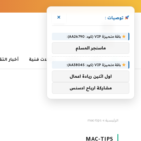
×
توصيات :
باقة متميزة VIP (كود: AA26790):
ماسنجر المسلم
أخبار
مقالات
مقالات فنية
أخبار الت
باقة متميزة VIP (كود: AA38045):
اول اثنين ريادة اعمال
مشاركة ارباح ادسنس
الرئيسية
»
mac-tips
MAC-TIPS