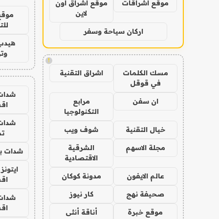
موقع اشراقات
موقع اشراق اون
لاين
موقع
للت
اركان سياحة وسفر
هيدب
وتر
!
مسك الكلمات
اشراق التقنية
في قوقل
شدات
ان سفن
مرابع
اق
التكنولوجيا
شدات
خيال التقنية
شوف ويب
تم
مجلة الاسهم
الشرقية
شدات بب
الاقتصادية
ايتونز
عالم الايفون
مدونة كوكان
اق
صحيفة نهج
كار نيوز
شدات
اق
موقع خبرة
أناقة أنثى