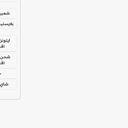
شعبية
بلايستي
ايتونز
اق
شحن يل
اق
ح
شاي 