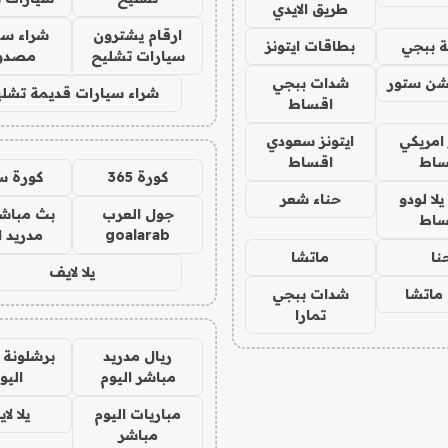
طريق الايدي
ارقام يشترون
شراء سي
 ببجي
بطاقات ايتونز
سيارات تشليح
مصدو
شن ستور
شدات ببجي
شراء سيارات قديمة تشلي
اقساط
 امريكي
ايتونز سعودي
ساط
اقساط
كورة 365
كورة س
ا لودو
حناء شعر
جول العرب
بث مباشر
ساط
goalarab
مدريد ا
نا
ماتشا
يلا لايف
ماتشا
شدات ببجي
تمارا
ريال مدريد
برشلونة 
مباشر اليوم
اليو
مباريات اليوم
يلا لا
مباشر