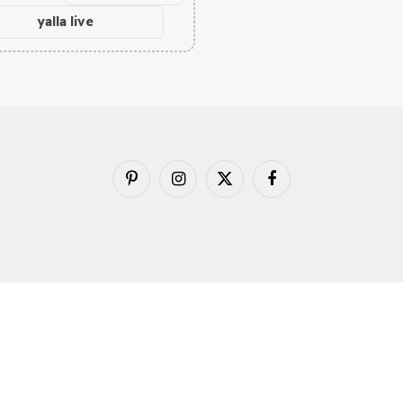
yalla live
فيسبوك
X
الانستغرام
بينتيريست
(Twitter)