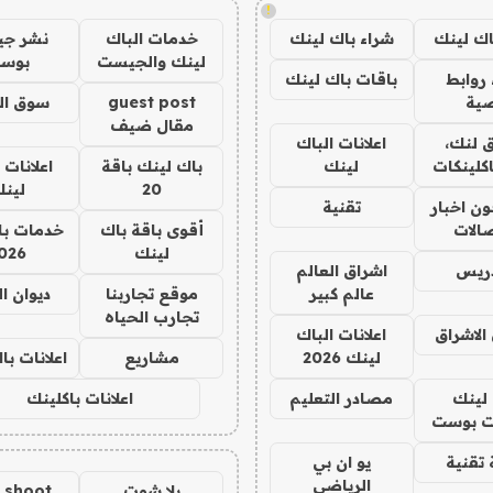
!
اك لينك
شراء باك لينك
خدمات الباك
نشر ج
لينك والجيست
بوس
روابط
باقات باك لينك
ية
guest post
سوق ال
مقال ضيف
 لنك،
اعلانات الباك
كلينكات
لينك
باك لينك باقة
اعلانات 
20
لين
ن اخبار
تقنية
صالات
أقوى باقة باك
خدمات با
لينك
026
دريس
اشراق العالم
عالم كبير
موقع تجاربنا
ديوان ا
تجارب الحياه
الاشراق
اعلانات الباك
لينك 2026
مشاريع
اعلانات ب
لينك
مصادر التعليم
اعلانات باكلينك
 بوست
تقنية
يو ان بي
الرياضي
يلا شوت
a shoot