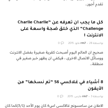
تقدم أجور…
كل ما يجب ان تعرفه عن “Charlie Charlie
Challenge” الذي خلق ضجة واسعة على
الانترنت !
بواسطة
28 مايو، 2015
rm7
0
صحيح ان العالم اليوم أصبحت كقرية صغيرة بفضل الانترنت
ووسائل الاتصال الاخرى ، فيكفي ان يظهر خبر صغير في
منطقة…
8 أشياء في غلاكسي S6 “تم نسخها” من
الأيفون
بواسطة
3 مارس، 2015
rm7
0
الاعلان عن سامسونج غالاكسي اس6 كان يوم الأحد (3/1)كما كان