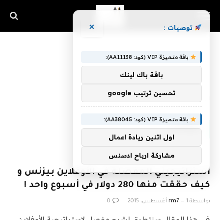
×
توصيات :
باقة متميزة VIP (كود: AA11138):
باقة باك لينك
تحسين ترتيب google
الرئيسية
»
،مقالات
باقة متميزة VIP (كود: AA38045):
،مقالات
اول اثنين ريادة اعمال
مشاركة ارباح ادسنس
استراتيجيتي المفصلة في الأوفلاين بيزنس و
كيف حققت منها 280 دولار في أسبوع واحد !
بواسطة
1 أغسطس، 2015
rm7
0
في هذا المقال سنتطرق لشرح مفصل لإستراتيجية الأوفلاين