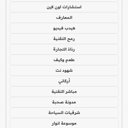
استشارات اون لاين
المعارف
هيدب فيديو
رمح التقنية
رذاذ التجارة
طعم وكيف
شهود نت
أركاني
مباشر التقنية
مدونة صحبة
شرقيات السياحة
موسوعة انوار