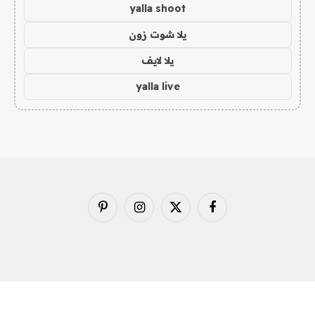
yalla shoot
يلا شوت زون
يلا لايف
yalla live
فيسبوك
X
الانستغرام
بينتيريست
(Twitter)