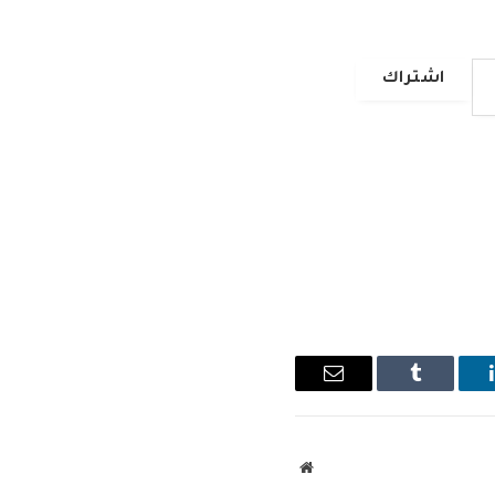
اشتراك
ينكدإن
Tumblr
البريد
الإلكتروني
موقع
الويب