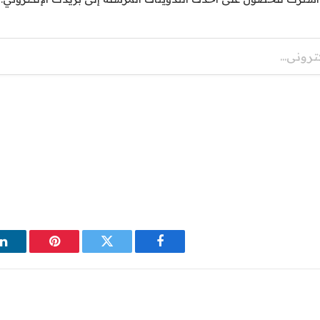
فيسبوك
تويتر
بينتيريست
ل