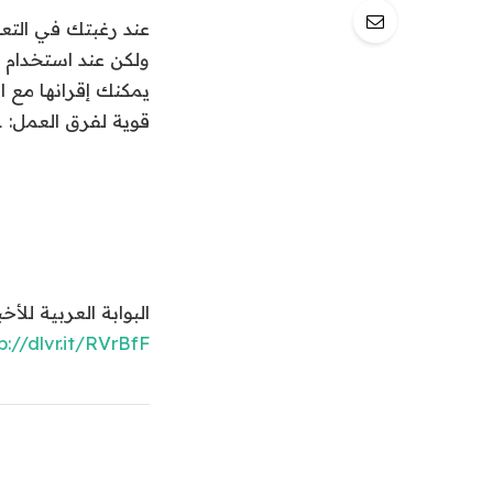
عند رغبتك في التعا
قوية لفرق العمل: 1- إضافة Hiver: تتيح […]
البوابة العربية للأخبار التقنية 5 أدوات لتحويل جيميل إ
p://dlvr.it/RVrBfF