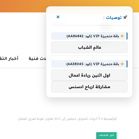
×
توصيات :
باقة متميزة VIP (كود: AA86842):
عالم الشباب
أخبار
مقالات
مقالات فنية
أخبار الت
باقة متميزة VIP (كود: AA38045):
اول اثنين ريادة اعمال
مشاركة ارباح ادسنس
الرئيسية
»
5 أدوات لتحويل جيميل إلى أداة تعاون قوية لفرق العمل
غير مصنف