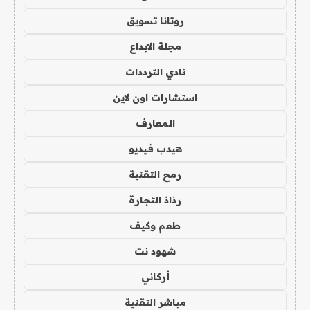
روتانا تسويق
مجلة الابداع
نادي الترددات
استشارات اون لاين
المعارف
هيدب فيديو
رمح التقنية
رذاذ التجارة
طعم وكيف
شهود نت
أركاني
مباشر التقنية