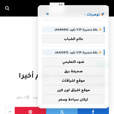
×
توصيات :
باقة متميزة VIP (كود: AA86842):
عالم الشباب
الرئيسية
»
بالفيديو: فيسبوك تقدم أخيرا Oculus Rift
باقة متميزة VIP (كود: AA35872):
ضوء التعليمي
VIDEO
صحيفة برق
بالفيديو: فيسبوك تقدم أخيرا
موقع اشراقات
Oculus Rift
موقع اشراق اون لاين
بواسطة
12 يونيو، 2015
rm7
لا توجد تعليقات
1 دقائق
اركان سياحة وسفر