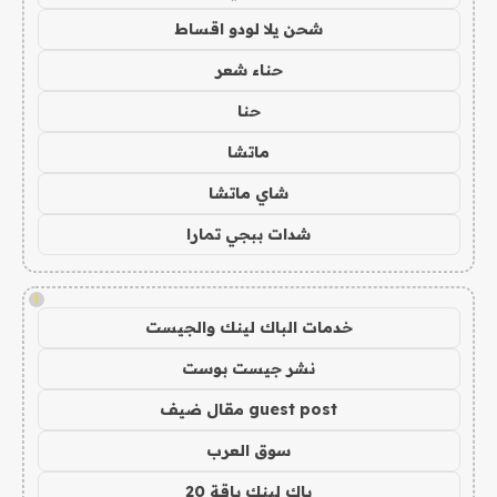
شحن يلا لودو اقساط
حناء شعر
حنا
ماتشا
شاي ماتشا
شدات ببجي تمارا
!
خدمات الباك لينك والجيست
نشر جيست بوست
guest post مقال ضيف
سوق العرب
باك لينك باقة 20