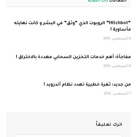
المقالات
ذات الصلة
“Hitchbot” الروبوت الذي “وثق” في البشر و كانت نهايته
مأساوية !
8 أغسطس، 2015
مفاجأة: أهم خدمات التخزين السحابي مهددة بالاختراق !
8 أغسطس، 2015
من جديد: ثغرة خطيرة تهدد نظام أندرويد !
7 أغسطس، 2015
اترك تعليقاً