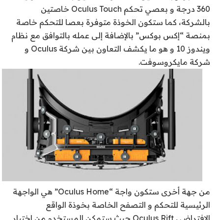
360 درجة و بعصي تحكم Oculus Touch خاصتين
بالشركة، كما ستكون الخوذة متوفرة بعصا للتحكم خاصة
بمنصة “إكس بوكس” بالإضافة إلى عمله بالتوافق مع نظام
ويندوز 10 و هو ما يكشف التعاون بين شركة Oculus و
شركة مايكروسوفت.
من جهة أخرى ستكون واجة “Oculus Home” هي الواجهة
الرئيسية للتحكم و التصفح الخاصة بخوذة الواقع
الافتراضي Oculus Rift حيث ستمكن المستخدم من اختيار