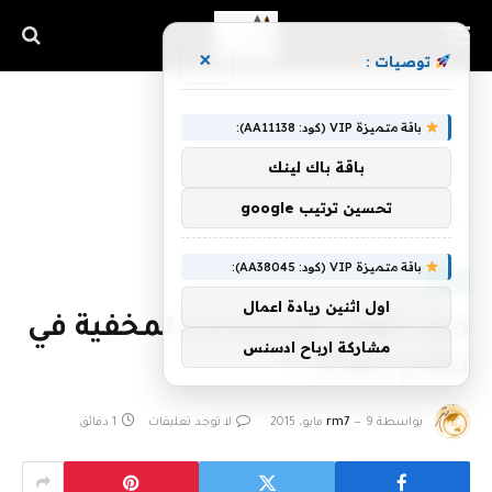
×
توصيات :
باقة متميزة VIP (كود: AA11138):
باقة باك لينك
تحسين ترتيب google
الرئيسية
»
كيف تفعل الإعدادات المخفية في نظام الماك ؟
باقة متميزة VIP (كود: AA38045):
DATA
اول اثنين ريادة اعمال
كيف تفعل الإعدادات المخفية في
مشاركة ارباح ادسنس
نظام الماك ؟
بواسطة
9 مايو، 2015
rm7
لا توجد تعليقات
1 دقائق