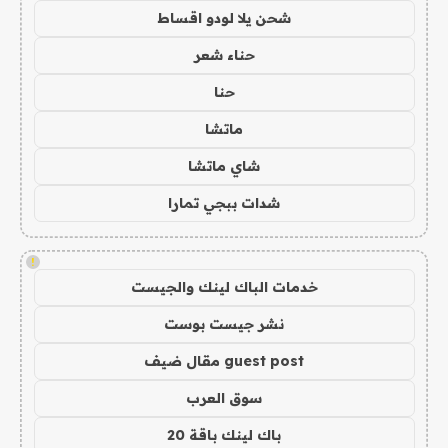
شحن يلا لودو اقساط
حناء شعر
حنا
ماتشا
شاي ماتشا
شدات ببجي تمارا
!
خدمات الباك لينك والجيست
نشر جيست بوست
guest post مقال ضيف
سوق العرب
باك لينك باقة 20