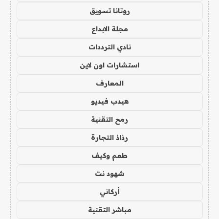
روتانا تسويق
مجلة الابداع
نادي الترددات
استشارات اون لاين
المعارف
هيدب فيديو
رمح التقنية
رذاذ التجارة
طعم وكيف
شهود نت
أركاني
مباشر التقنية