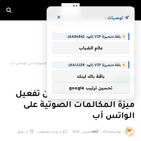
×
توصيات :
باقة متميزة VIP (كود: AA86842):
عالم الشباب
الرئيسية
»
كل ما يجب أن تعرفه عن تفعيل ميزة المكالمات الصوتية على الواتس آب
باقة متميزة VIP (كود: AA11138):
باقة باك لينك
WHATSAPP
تحسين ترتيب google
كل ما يجب أن تعرفه عن تفعيل
ميزة المكالمات الصوتية على
الواتس آب
بواسطة
24 مارس، 2015
rm7
لا توجد تعليقات
2 دقائق