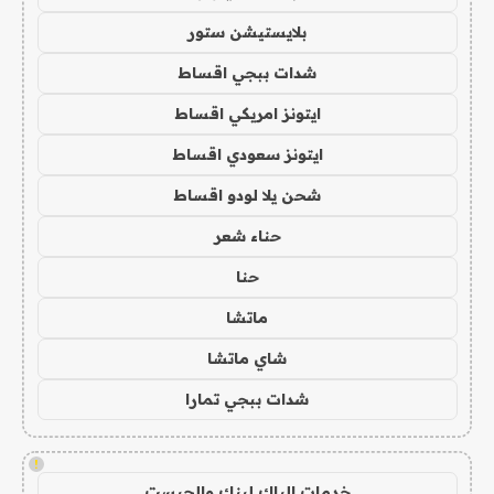
بلايستيشن ستور
شدات ببجي اقساط
ايتونز امريكي اقساط
ايتونز سعودي اقساط
شحن يلا لودو اقساط
حناء شعر
حنا
ماتشا
شاي ماتشا
شدات ببجي تمارا
!
خدمات الباك لينك والجيست