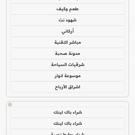
طعم وكيف
شهود نت
أركاني
مباشر التقنية
مدونة صحبة
شرقيات السياحة
موسوعة انوار
اشراق الأرباح
!
شراء باك لينك
شراء باك لينك
شراء روابط نصية