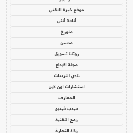
موقع خبرة التقني
أناقة أنثى
متورخ
مدسن
روتانا تسويق
مجلة الابداع
نادي الترددات
استشارات اون لاين
المعارف
هيدب فيديو
رمح التقنية
رذاذ التجارة