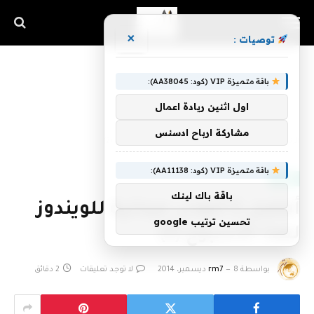
×
توصيات :
باقة متميزة VIP (كود: AA38045):
اول اثنين ريادة اعمال
مشاركة ارباح ادسنس
الرئيسية
»
أفضل 5 ألعاب مجانية للويندوز لهذا الأسبوع (2)
باقة متميزة VIP (كود: AA11138):
GAME
باقة باك لينك
أفضل 5 ألعاب مجانية للويندوز
تحسين ترتيب google
لهذا الأسبوع (2)
بواسطة
8 ديسمبر، 2014
rm7
لا توجد تعليقات
2 دقائق