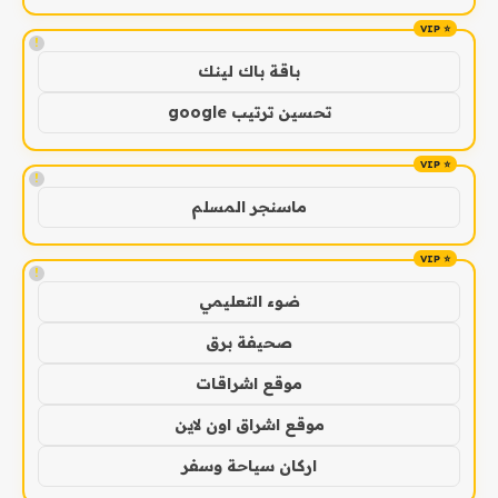
!
باقة باك لينك
تحسين ترتيب google
!
ماسنجر المسلم
!
ضوء التعليمي
صحيفة برق
موقع اشراقات
موقع اشراق اون لاين
اركان سياحة وسفر