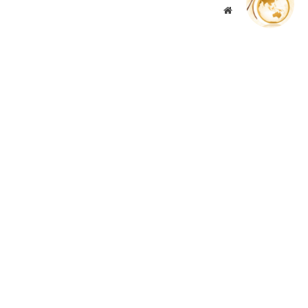
موقع
الويب